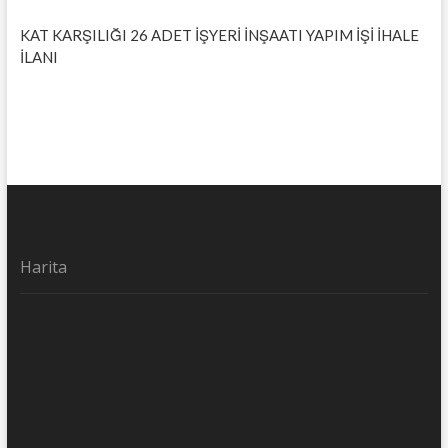
KAT KARŞILIĞI 26 ADET İŞYERİ İNŞAATI YAPIM İŞİ İHALE
İLANI
Harita