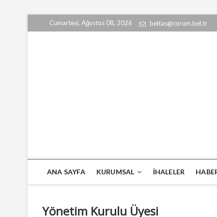
Skip
Cumartesi, Ağustos 08, 2026
beltas@corum.bel.tr
to
content
ÇORUM BELTAŞ
ANA SAYFA
KURUMSAL
İHALELER
HABE
Yönetim Kurulu Üyesi