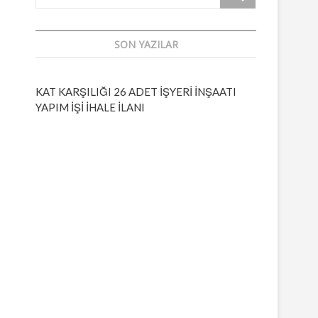
u
t
t
SON YAZILAR
o
n
KAT KARŞILIĞI 26 ADET İŞYERİ İNŞAATI
YAPIM İŞİ İHALE İLANI