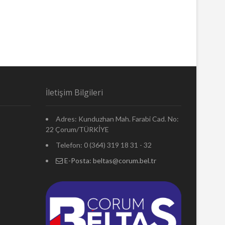
İletişim Bilgileri
Adres: Kunduzhan Mah. Farabi Cad. No:
22 Çorum/TÜRKİYE
Telefon: 0 (364) 319 18 31 - 32
E-Posta:
beltas@corum.bel.tr