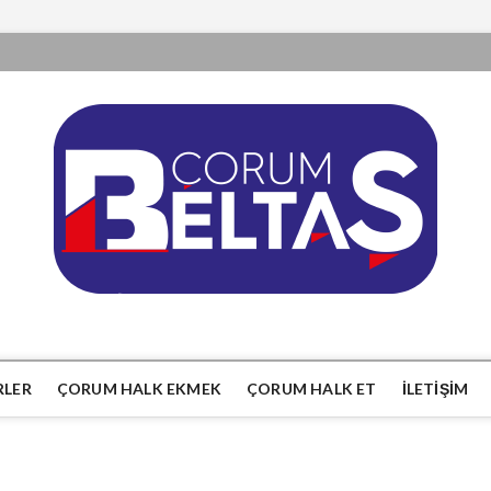
RLER
ÇORUM HALK EKMEK
ÇORUM HALK ET
İLETIŞIM