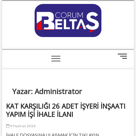
Skip
to
content
ÇORUM BELTAŞ
M
e
n
u
B
Yazar:
Administrator
u
t
t
KAT KARŞILIĞI 26 ADET İŞYERİ İNŞAATI
o
YAPIM İŞİ İHALE İLANI
n
9 Haziran 2026
İHALE DOSYASINA ULAŞMAK İÇİN TIKLAYIN