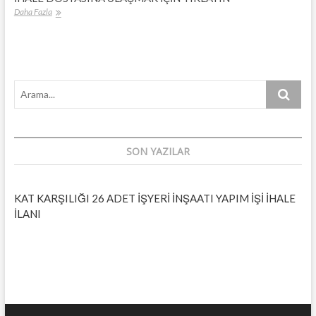
KAT
Daha Fazla
KARŞILIĞI
26
ADET
İŞYERİ
İNŞAATI
Arama...
YAPIM
İŞİ
İHALE
İLANI
SON YAZILAR
KAT KARŞILIĞI 26 ADET İŞYERİ İNŞAATI YAPIM İŞİ İHALE
İLANI