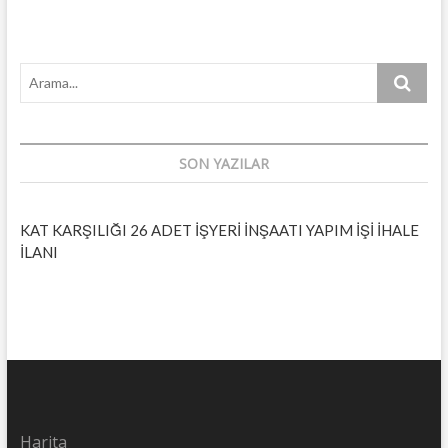
26
ADET
İŞYERİ
İNŞAATI
Arama...
YAPIM
İŞİ
İHALE
İLANI
SON YAZILAR
KAT KARŞILIĞI 26 ADET İŞYERİ İNŞAATI YAPIM İŞİ İHALE
İLANI
Harita