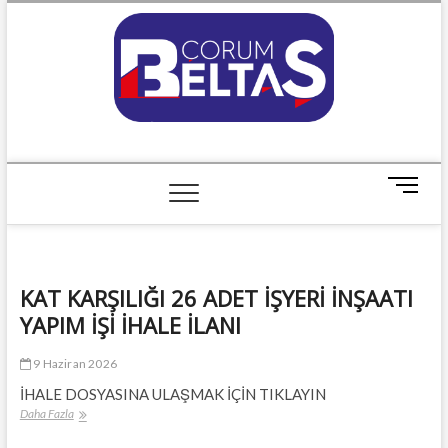
Skip
to
content
ÇORUM BELTAŞ
M
e
n
u
B
KAT KARŞILIĞI 26 ADET İŞYERİ İNŞAATI
u
t
YAPIM İŞİ İHALE İLANI
t
o
9 Haziran 2026
n
İHALE DOSYASINA ULAŞMAK İÇİN TIKLAYIN
KAT
Daha Fazla
KARŞILIĞI