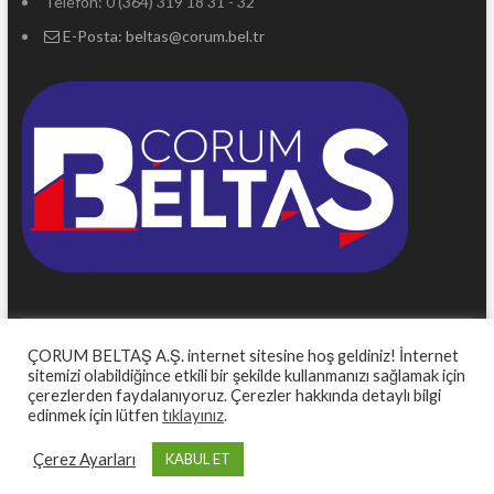
Telefon: 0 (364) 319 18 31 - 32
E-Posta:
beltas@corum.bel.tr
ÇORUM BELTAŞ A.Ş. internet sitesine hoş geldiniz! İnternet
Serkan Demir
sitemizi olabildiğince etkili bir şekilde kullanmanızı sağlamak için
çerezlerden faydalanıyoruz. Çerezler hakkında detaylı bilgi
ÇORUM BELTAŞ
| Powered by:
Çorum Belediyesi Bilgi İşlem Müdürlüğü
|
edinmek için lütfen
tıklayınız
.
| © Tüm hakları saklıdır.
Çerez Ayarları
KABUL ET